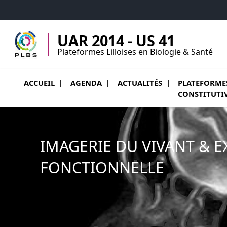
Accéder au menu principal
Accéder au contenu
UAR 2014 - US 41
Plateformes Lilloises en Biologie & Santé
Ouvrir le sous
ACCUEIL
AGENDA
ACTUALITÉS
PLATEFORME
CONSTITUTI
IMAGERIE DU VIVANT & 
FONCTIONNELLE