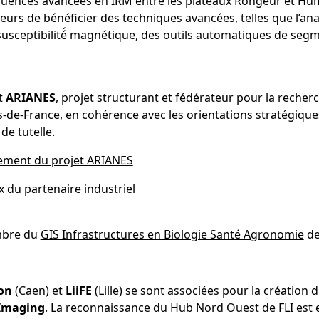
ences avancées en IRM entre les plateaux Rongeur et Humai
teurs de bénéficier des techniques avancées, telles que l’an
 susceptibilité́ magnétique, des outils automatiques de seg
et
ARIANES
, projet structurant et fédérateur pour la reche
s-de-France, en cohérence avec les orientations stratégiqu
 de tutelle.
ement du projet ARIANES
x du partenaire industriel
mbre du
GIS Infrastructures en Biologie Santé Agronomie
de
on
(Caen) et
LiiFE
(Lille) se sont associées pour la créatio
 Imaging
. La reconnaissance du
Hub Nord Ouest de FLI
est 