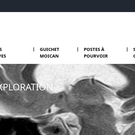
 menu de Plateformes constitutives
S
GUICHET
POSTES À
VES
MOICAN
POURVOIR
EXPLORATION