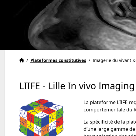
Accueil
Accueil
/
Plateformes constitutives
/
Imagerie du vivant &
LIIFE - Lille In vivo Imagi
La plateforme LIIFE re
comportementale du R
La spécificité́ de la p
d’une large gamme de p