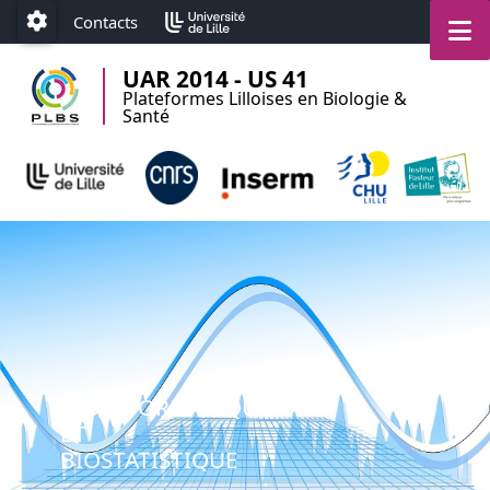
Accéder au menu principal
Accéder au contenu
M
Contacts
Paramétrage
UAR 2014 - US 41
Plateformes Lilloises en Biologie &
Santé
BIOINFORMATIQUE
ET
BIOSTATISTIQUE